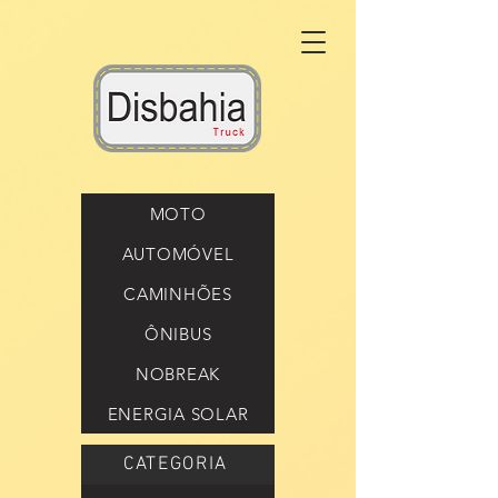
MOTO
AUTOMÓVEL
CAMINHÕES
ÔNIBUS
NOBREAK
ENERGIA SOLAR
CATEGORIA