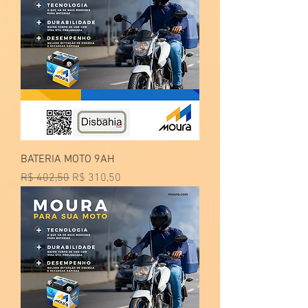
BATERIA MOTO 9AH
Preço normal
Preço promocional
R$ 402,50
R$ 310,50