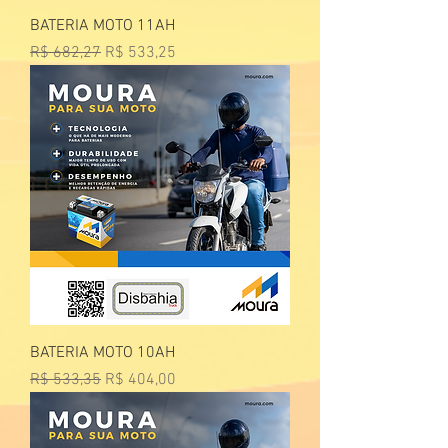
BATERIA MOTO 11AH
Preço normal
Preço promocional
R$ 682,27
R$ 533,25
BATERIA MOTO 10AH
Preço normal
Preço promocional
R$ 533,35
R$ 404,00