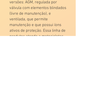
versões: AGM, regulada por
válvula com elementos blindados
(livre de manutenção), e
ventilada, que permite
manutenção e que possui íons
ativos de proteção. Essa linha de
produtos atende a motocicletas,
scooters, quadriciclos e motos
náuticas que vão de 50cc até
2300cc.
DEVOLVENDO A SUCATA
2020 por P&A Coporation.