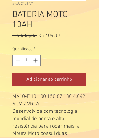
SKU: 21514.7
BATERIA MOTO
10AH
Preço
Preço
 R$ 533,35 
R$ 404,00
normal
promocional
Quantidade
*
Adicionar ao carrinho
MA10-E 10 100 150 87 130 4,042
AGM / VRLA
Desenvolvida com tecnologia
mundial de ponta e alta
resistência para rodar mais, a
Moura Moto possui duas