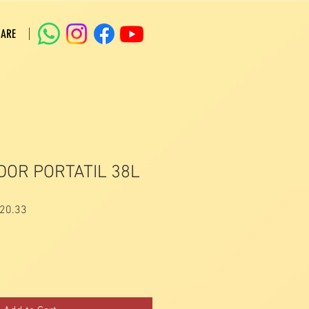
 ARE
DOR PORTATIL 38L
r
Sale
20.33
Price