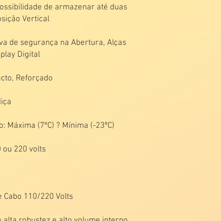
ossibilidade de armazenar até duas
osição Vertical
ava de segurança na Abertura, Alças
play Digital
acto, Reforçado
iça
: Máxima (7ºC) ? Mínima (-23ºC)
 ou 220 volts
 Cabo 110/220 Volts
e alta robustez e alto volume interno