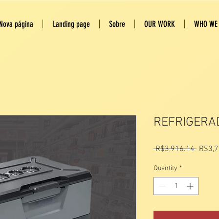
Nova página
Landing page
Sobre
OUR WORK
WHO WE
REFRIGERA
Regula
 R$3,916.14 
R$3,7
Price
Quantity
*