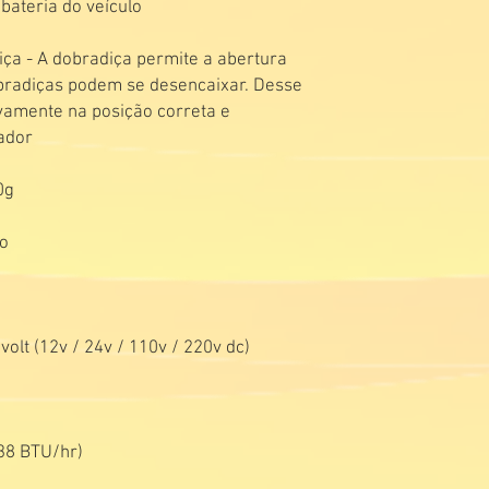
bateria do veículo
ça - A dobradiça permite a abertura
obradiças podem se desencaixar. Desse
vamente na posição correta e
rador
0g
no
olt (12v / 24v / 110v / 220v dc)
238 BTU/hr)