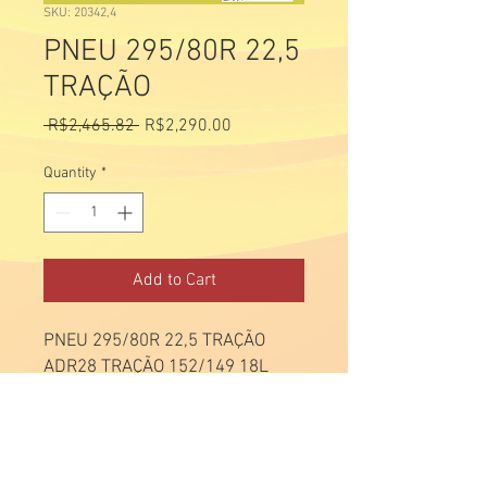
SKU: 20342,4
PNEU 295/80R 22,5
TRAÇÃO
Regular
Sale
 R$2,465.82 
R$2,290.00
Price
Price
Quantity
*
Add to Cart
PNEU 295/80R 22,5 TRAÇÃO
ADR28 TRAÇÃO 152/149 18L