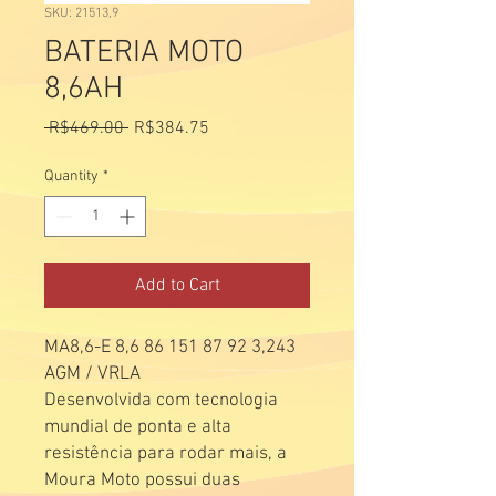
SKU: 21513,9
BATERIA MOTO
8,6AH
Regular
Sale
 R$469.00 
R$384.75
Price
Price
Quantity
*
Add to Cart
MA8,6-E 8,6 86 151 87 92 3,243
AGM / VRLA
Desenvolvida com tecnologia
mundial de ponta e alta
resistência para rodar mais, a
Moura Moto possui duas