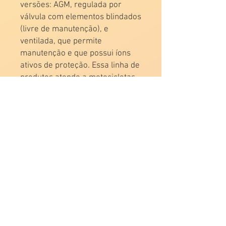
versões: AGM, regulada por
válvula com elementos blindados
(livre de manutenção), e
ventilada, que permite
manutenção e que possui íons
ativos de proteção. Essa linha de
produtos atende a motocicletas,
scooters, quadriciclos e motos
náuticas que vão de 50cc até
2300cc.
DEVOLVENDO A SUCATA
2020 by P&A Corporation.