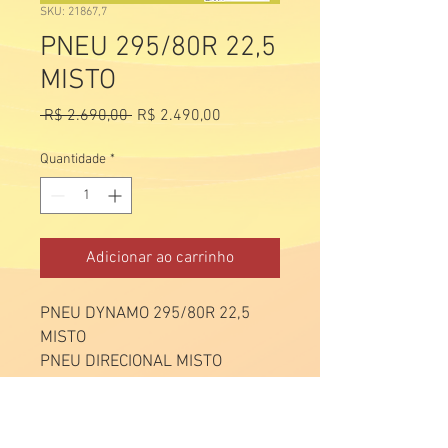
SKU: 21867,7
PNEU 295/80R 22,5
MISTO
Preço
Preço
 R$ 2.690,00 
R$ 2.490,00
normal
promocional
Quantidade
*
Adicionar ao carrinho
PNEU DYNAMO 295/80R 22,5
MISTO
PNEU DIRECIONAL MISTO
152/149L 18L