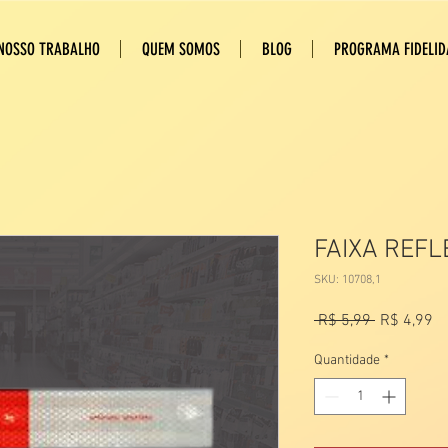
NOSSO TRABALHO
QUEM SOMOS
BLOG
PROGRAMA FIDELID
FAIXA REFL
SKU: 10708,1
Preço
Pr
 R$ 5,99 
R$ 4,99
normal
pr
Quantidade
*