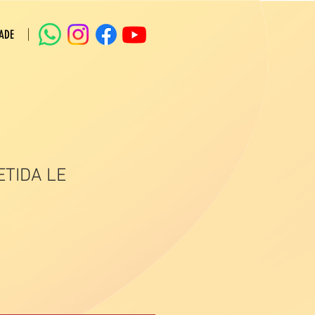
ADE
ETIDA LE
eço
omocional