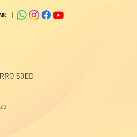
ADE
ARRO 50ED
P
Preço
,00
promocional