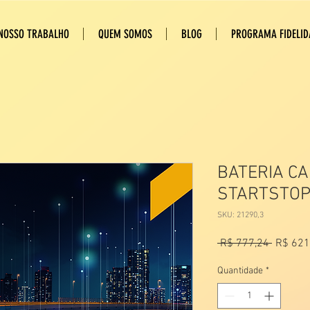
NOSSO TRABALHO
QUEM SOMOS
BLOG
PROGRAMA FIDELID
BATERIA C
STARTSTO
SKU: 21290,3
Preço
 R$ 777,24 
R$ 621
normal
Quantidade
*