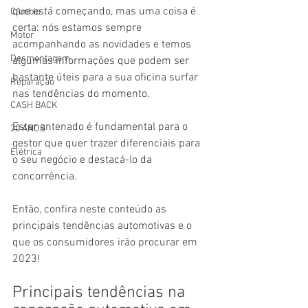
que está começando, mas uma coisa é 
Câmbio
certa: nós estamos sempre 
Motor
acompanhando as novidades e temos 
Desmontagem
algumas informações que podem ser 
bastante úteis para a sua oficina surfar 
Reparação
nas tendências do momento.
CASH BACK
Estar antenado é fundamental para o 
20 ANOS
gestor que quer trazer diferenciais para 
Elétrica
o seu negócio e destacá-lo da 
concorrência.
Então, confira neste conteúdo as 
principais tendências automotivas e o 
que os consumidores irão procurar em 
2023!
Principais tendências na 