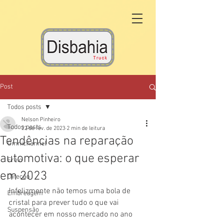
Post
Todos posts
Nelson Pinheiro
Todos posts
22 de fev. de 2023
2 min de leitura
Tendências na reparação
Omnichannel
automotiva: o que esperar
Freio
em 2023
Direção
Infelizmente não temos uma bola de 
Embreagem
cristal para prever tudo o que vai 
Suspensão
acontecer em nosso mercado no ano 