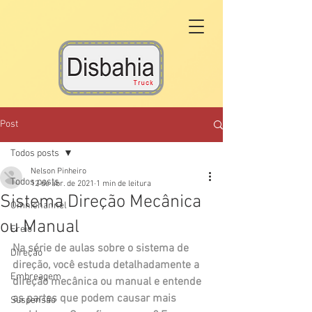
Post
Todos posts
Nelson Pinheiro
Todos posts
12 de abr. de 2021
1 min de leitura
Sistema Direção Mecânica
Omnichannel
ou Manual
Freio
Na série de aulas sobre o sistema de 
Direção
direção, você estuda detalhadamente a 
Embreagem
direção mecânica ou manual e entende 
as partes que podem causar mais 
Suspensão