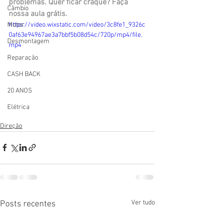
problemas. Quer ficar craque? Faça 
Câmbio
nossa aula grátis.
Motor
https://video.wixstatic.com/video/3c8fe1_9326c
0af63e94967ae3a7bbf5b08d54c/720p/mp4/file.
Desmontagem
mp4
Reparação
CASH BACK
20 ANOS
Elétrica
Direção
Ver tudo
Posts recentes