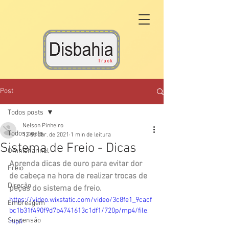
Post
Todos posts
Nelson Pinheiro
Todos posts
12 de abr. de 2021
1 min de leitura
Sistema de Freio - Dicas
Omnichannel
Aprenda dicas de ouro para evitar dor 
Freio
de cabeça na hora de realizar trocas de 
Direção
peças do sistema de freio.
https://video.wixstatic.com/video/3c8fe1_9cacf
Embreagem
bc1b31f490f9d7b4741613c1df1/720p/mp4/file.
Suspensão
mp4