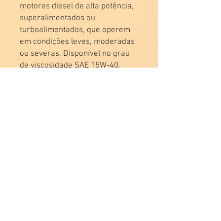
motores diesel de alta potência,
superalimentados ou
turboalimentados, que operem
em condições leves, moderadas
ou severas. Disponível no grau
de viscosidade SAE 15W-40.
Classificação:
API CI-4/SL
Viscosidade
SAE 15W-40
2020 por P&A Corporación.