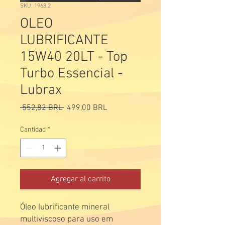
SKU: 1968,2
OLEO
LUBRIFICANTE
15W40 20LT - Top
Turbo Essencial -
Lubrax
Precio
Precio
 552,82 BRL 
499,00 BRL
de
oferta
Cantidad
*
Agregar al carrito
Óleo lubrificante mineral
multiviscoso para uso em